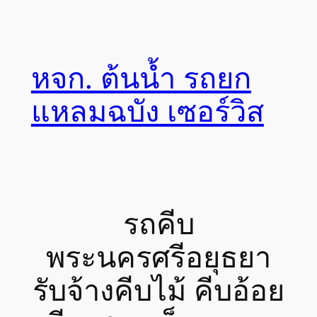
Skip
to
content
หจก. ต้นน้ำ รถยก
แหลมฉบัง เซอร์วิส
รถคีบ
พระนครศรีอยุธยา
รับจ้างคีบไม้ คีบอ้อย