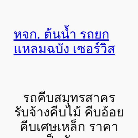
Skip
to
content
หจก. ต้นน้ำ รถยก
แหลมฉบัง เซอร์วิส
รถคีบสมุทรสาคร
รับจ้างคีบไม้ คีบอ้อย
คีบเศษเหล็ก ราคา