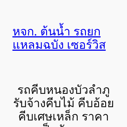
Skip
to
content
หจก. ต้นน้ำ รถยก
แหลมฉบัง เซอร์วิส
รถคีบหนองบัวลำภู
รับจ้างคีบไม้ คีบอ้อย
คีบเศษเหล็ก ราคา