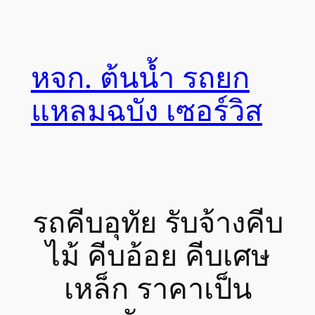
Skip
to
content
หจก. ต้นน้ำ รถยก
แหลมฉบัง เซอร์วิส
รถคีบอุทัย รับจ้างคีบ
ไม้ คีบอ้อย คีบเศษ
เหล็ก ราคาเป็น